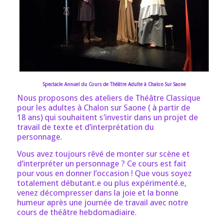
Spectacle Annuel du Cours de Théâtre Adulte à Chalon Sur Saone
Nous proposons des ateliers de Théâtre Classique
pour les adultes à Chalon sur Saone ( à partir de
18 ans) qui souhaitent s’investir dans un projet de
travail de texte et d’interprétation du
personnage.
Vous avez toujours rêvé de monter sur scène et
d’interpréter un personnage ? Ce cours est fait
pour vous en donner l’occasion ! Que vous soyez
totalement débutant.e ou plus expérimenté.e,
venez décompresser dans la joie et la bonne
humeur après une journée de travail avec notre
cours de théâtre hebdomadiaire.