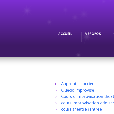
ACCUEIL
A PROPOS
Apprentis sorciers
Cluedo improvisé
Cours d'improvisation théât
cours improvisation adoles
cours théâtre rentrée